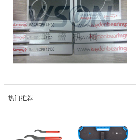
技
术
开
发
：
聊
城
网
络
公
司
热门推荐