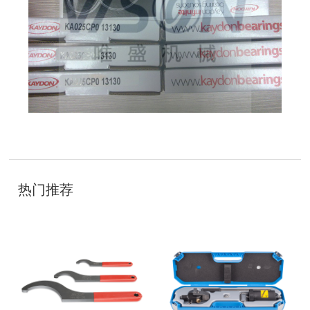
技
术
开
发
：
热门推荐
聊
城
网
络
公
司