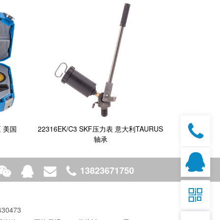
泵 美国
22316EK/C3 SKF压力表 意大利TAURUS
轴承
13823671750

430473