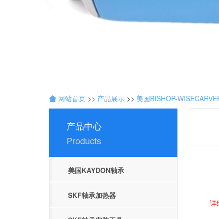
技
术
开
发
：
聊
城
网
络
网站首页
>>
产品展示
>>
美国BISHOP-WISECARV
公
司
产品中心
Products
美国KAYDON轴承
SKF轴承加热器
详