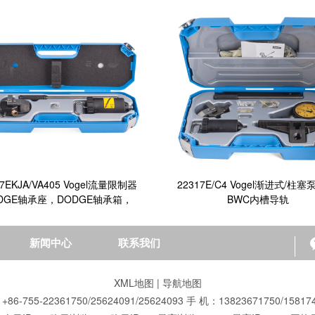
17EKJA/VA405 Vogel流量限制器
22317E/C4 Vogel渐进式/柱塞
DGE轴承座，DODGE轴承箱，
BWC内槽导轨
新闻中心
联系我们
XML地图
|
导航地图
86-755-22361750/25624091/25624093 手 机：13823671750/15817