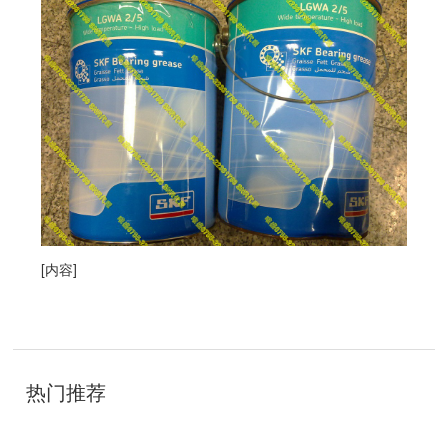
[内容]
技
术
开
热门推荐
发
：
聊