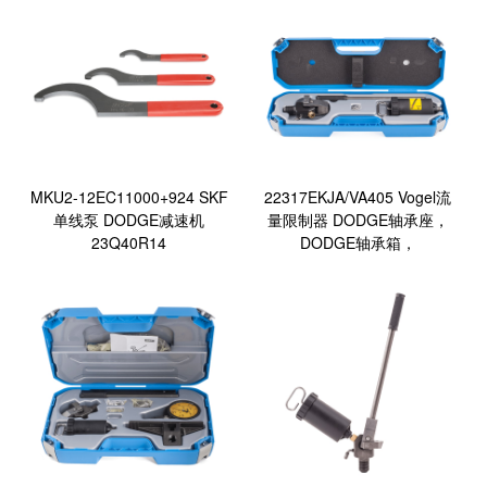
城
网
络
公
司
MKU2-12EC11000+924 SKF
22317EKJA/VA405 Vogel流
单线泵 DODGE减速机
量限制器 DODGE轴承座，
23Q40R14
DODGE轴承箱，