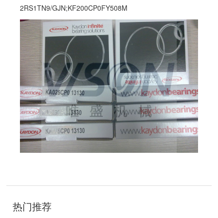
2RS1TN9/GJN;KF200CP0FY508M
技
术
热门推荐
开
发