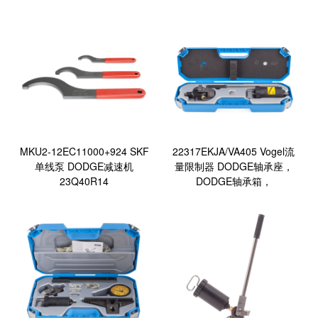
：
聊
城
网
络
公
司
MKU2-12EC11000+924 SKF
22317EKJA/VA405 Vogel流
单线泵 DODGE减速机
量限制器 DODGE轴承座，
23Q40R14
DODGE轴承箱，