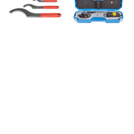
MKU2-12EC11000+924 SKF
22317EKJA/VA405 Vogel流量
单线泵 DODGE减速机
限制器 DODGE轴承座，
23Q40R14
DODGE轴承箱，
22317E/C4 Vogel渐进式/柱
22316EK/C3 SKF压力表 意大
塞泵 美国BWC内槽导轨
利TAURUS轴承