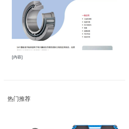
[内容]
技
术
开
发
：
聊
热门推荐
城
网
络
公
司