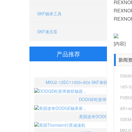
REXNO
REXNO
SKF轴承工具
REXN
SKF液压泵
[内容]
产品推荐
新闻资讯
MKU2-12EC11000+924 SKF单线泵 DODGE
SS68
18S-
DODGE蛇形弹簧联轴器，
P2B50
美国道奇DODGE轴承座，
AR14
技
SSE
美国Thomson行星减速机
术
MKU2
开