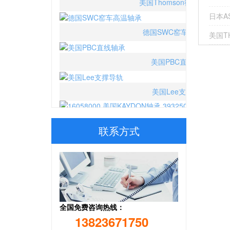
发
德国SWC窑车高温轴承
日本A
：
整
美国TH
合
美国PBC直线轴承
营
销
美国Lee支撑导轨
推
广
16058000 美国KAYDON轴承 39325001 美国汤姆
联系方式
全国免费咨询热线：
13823671750