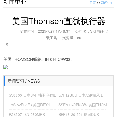
新闻中心
首页
>>
新闻中心
美国Thomson直线执行器
发布时间：2025/7/27 17:48:37 公司名：SKF轴承安
装工具 浏览量：
80
MKU2-12EC11000+924 SKF单线泵 DODGE减速机23Q40R
0
DODGE蛇形弹簧联轴器，
美国THOMSON蜗轮;466816 C/W33;
美国道奇DODGE轴承座，
新闻资讯 / NEWS
美国Thomson行星减速机
SS6800 日本SMT轴承 美国L
LCF12BUU 日本ASK轴承 D
德国SWC窑车高温轴承
18S-52E08E3 美国REXN
SSEM16OPNWW 美国THOM
美国PBC直线轴承
P2B507-ISN-030MFR
BEF16-20-501 德国DUR