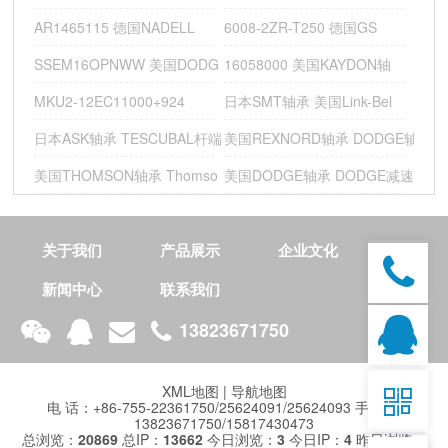
AR1465115 德国NADELL
6008-2ZR-T250 德国GS
美国Lee支撑导轨
SSEM16OPNWW 美国DODG
16058000 美国KAYDON轴
技
术
MKU2-12EC11000+924
日本SMT轴承 美国Link-Bel
开
发
日本ASK轴承 TESCUBAL杆端
美国REXNORD轴承 DODGE轴
：
美国THOMSON轴承 Thomso
美国DODGE轴承 DODGE减速机
整
合
营
销
关于我们
产品展示
企业文化
推
广
新闻中心
联系我们
13823671750
XML地图
|
导航地图

电 话：+86-755-22361750/25624091/25624093 手 机：
13823671750/15817430473
总浏览：
20869
总IP：
13662
今日浏览：
3
今日IP：
4
昨日浏览：